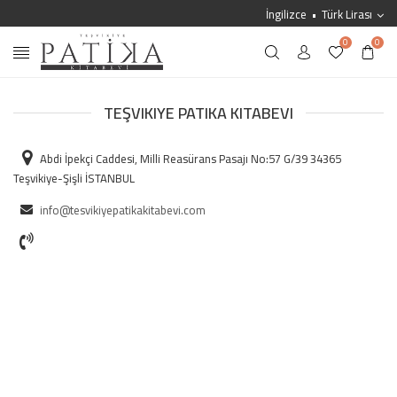
İngilizce
Türk Lirası
0
0
TEŞVIKIYE PATIKA KITABEVI
Abdi İpekçi Caddesi, Milli Reasürans Pasajı No:57 G/39 34365
Teşvikiye-Şişli İSTANBUL
info@tesvikiyepatikakitabevi.com