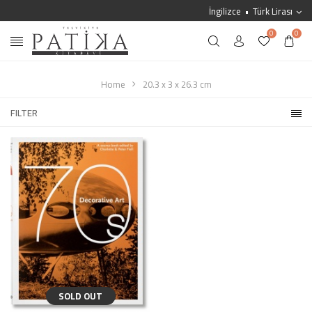
İngilizce
Türk Lirası
0
0
Home
20.3 x 3 x 26.3 cm
FILTER
SOLD OUT