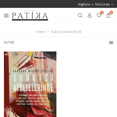
İngilizce
Türk Lirası
0
0
Home
Salon Couture Book
FILTER