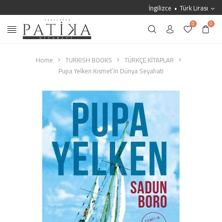
İngilizce
Türk Lirası
0
0
Home
TURKISH BOOKS
TÜRKÇE KİTAPLAR
Pupa Yelken Kısmet`in Dünya Seyahati