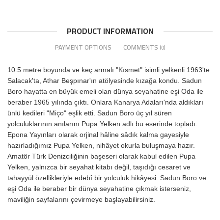
PRODUCT INFORMATION
PAYMENT OPTIONS
COMMENTS
(0)
10.5 metre boyunda ve keç armalı "Kısmet" isimli yelkenli 1963'te
Salacak'ta, Athar Beşpınar'ın atölyesinde kızağa kondu. Sadun
Boro hayatta en büyük emeli olan dünya seyahatine eşi Oda ile
beraber 1965 yılında çıktı. Onlara Kanarya Adaları'nda aldıkları
ünlü kedileri "Miço" eşlik etti. Sadun Boro üç yıl süren
yolculuklarının anılarını Pupa Yelken adlı bu eserinde topladı.
Epona Yayınları olarak orjinal hâline sâdık kalma gayesiyle
hazırladığımız Pupa Yelken, nihâyet okurla buluşmaya hazır.
Amatör Türk Denizciliğinin başeseri olarak kabul edilen Pupa
Yelken, yalnızca bir seyahat kitabı değil, taşıdığı cesaret ve
tahayyül özellikleriyle edebî bir yolculuk hikâyesi. Sadun Boro ve
eşi Oda ile beraber bir dünya seyahatine çıkmak isterseniz,
maviliğin sayfalarını çevirmeye başlayabilirsiniz.