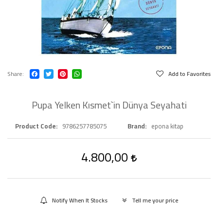
Share
Add to Favorites
Pupa Yelken Kısmet`in Dünya Seyahati
Product Code
9786257785075
Brand
epona kitap
4.800,00
Notify When It Stocks
Tell me your price