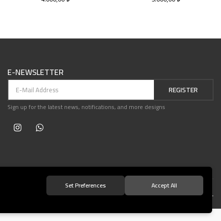
E-NEWSLETTER
REGISTER
Sign up for the latest news, notifications, and more designs
Set Preferences
Accept All
© 2021 Teşvikiye Patika Kitabevi All Rights Reserved.