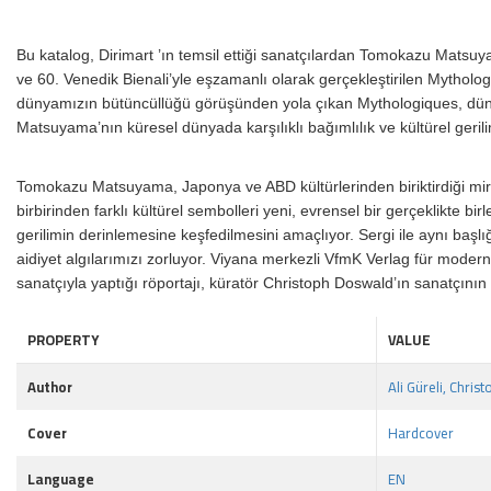
Bu katalog, Dirimart ’ın temsil ettiği sanatçılardan Tomokazu Mats
ve 60. Venedik Bienali’yle eşzamanlı olarak gerçekleştirilen Mytholog
dünyamızın bütüncüllüğü görüşünden yola çıkan Mythologiques, dünyad
Matsuyama’nın küresel dünyada karşılıklı bağımlılık ve kültürel geril
Tomokazu Matsuyama, Japonya ve ABD kültürlerinden biriktirdiği miras
birbirinden farklı kültürel sembolleri yeni, evrensel bir gerçeklikte b
gerilimin derinlemesine keşfedilmesini amaçlıyor. Sergi ile aynı başl
aidiyet algılarımızı zorluyor. Viyana merkezli VfmK Verlag für mode
sanatçıyla yaptığı röportajı, küratör Christoph Doswald’ın sanatçının
PROPERTY
VALUE
Author
Ali Güreli, Chri
Cover
Hardcover
Language
EN