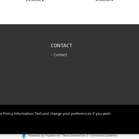
CONTACT
Contact
e Policy Information Text and change your preferences if you wish.
®
Powered by Hipotenüs
New Generation E-Commerce Systems.