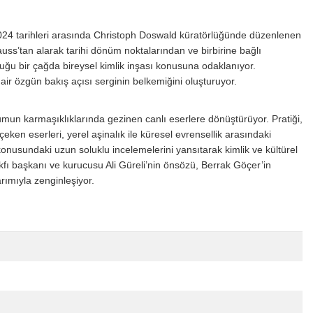
2024 tarihleri arasında Christoph Doswald küratörlüğünde düzenlenen
uss’tan alarak tarihi dönüm noktalarından ve birbirine bağlı
ğu bir çağda bireysel kimlik inşası konusuna odaklanıyor.
air özgün bakış açısı serginin belkemiğini oluşturuyor.
umun karmaşıklıklarında gezinen canlı eserlere dönüştürüyor. Pratiği,
çeken eserleri, yerel aşinalık ile küresel evrensellik arasındaki
konusundaki uzun soluklu incelemelerini yansıtarak kimlik ve kültürel
fı başkanı ve kurucusu Ali Güreli’nin önsözü, Berrak Göçer’in
rımıyla zenginleşiyor.