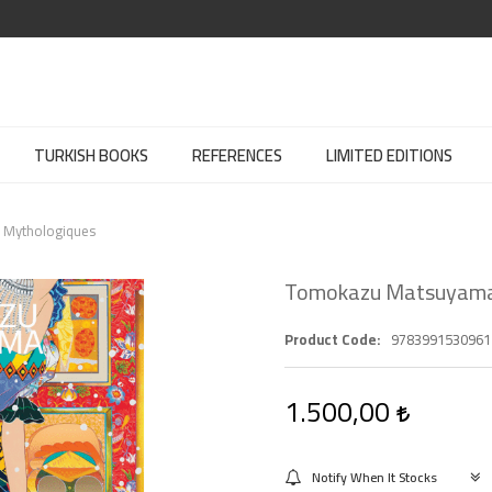
TURKISH BOOKS
REFERENCES
LIMITED EDITIONS
Mythologiques
Tomokazu Matsuyama
Product Code
9783991530961
1.500,00
Notify When It Stocks