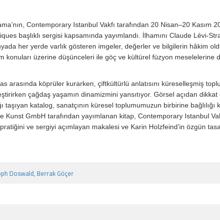
uyama’nın, Contemporary Istanbul Vakfı tarafından 20 Nisan–20 Kasım 
iques başlıklı sergisi kapsamında yayımlandı. İlhamını Claude Lévi-Stra
a her yerde varlık gösteren imgeler, değerler ve bilgilerin hâkim oldu
im konuları üzerine düşünceleri ile göç ve kültürel füzyon meselelerine d
 arasında köprüler kurarken, çiftkültürlü anlatısını küreselleşmiş topl
irleştirirken çağdaş yaşamın dinamizmini yansıtıyor. Görsel açıdan dikkat 
ığı taşıyan katalog, sanatçının küresel toplumumuzun birbirine bağlılığı 
rne Kunst GmbH tarafından yayımlanan kitap, Contemporary Istanbul Vak
 pratiğini ve sergiyi açımlayan makalesi ve Karin Holzfeind’in özgün tasa
stoph Doswald, Berrak Göçer