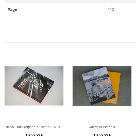
Page
120
Istanbul Bir Garip Sehir / Istanbul: A City Of Strange And Curious Moments
Zamansız İstanbul
1.800,00
1.800,00