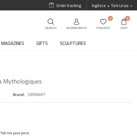
Order tracking
İngilizce
Türk Lirası
0
0
SEARCH
MEMBERSHIP
FAVORITE
CART
MAGAZINES
GIFTS
SCULPTURES
 Mythologiques
Brand
DİRİMART
Tell me your price